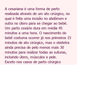
A cesariana é uma forma de parto
realizada através de um ato cirúrgico, no
qual é feita uma incisão no abdômen e
outra no útero para se chegar ao bebê.
Um parto cesário dura em média 45
minutos a uma hora. O nascimento do
bebê costuma ocorrer já nos primeiros 15
minutos de ato cirúrgico, mas o obstetra
ainda precisa de pelo menos mais 30
minutos para realizar todas as suturas,
incluindo útero, músculos e pele.
Exceto nos casos de parto cirúrgico
emergencial, a incisão da cesariana é
feita horizontalmente, em uma região
baixa do abdômen, já na altura dos pelos
pubianos, de forma a não ser visível
futuramente quando a mulher estiver com
a barriga à mostra, como na praia ou na
academia de ginástica.
Como qualquer cirurgia, a cesária precisa
ser feita sob anestesia, habitualmente